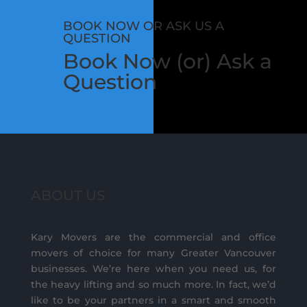
BOOK NOW OR ASK US A
QUESTION
Book Now (or) Ask a
Question
ABOUT US
Kary Movers are the commercial and office
movers of choice for many Greater Vancouver
businesses. We’re here when you need us, for
the heavy lifting and so much more. In fact, we’d
like to be your partners in a smart and smooth