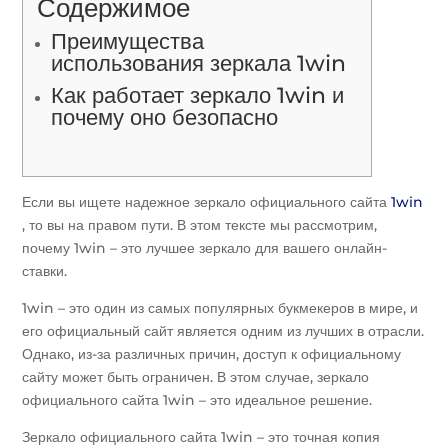
Содержимое
Преимущества
использования зеркала 1win
Как работает зеркало 1win и
почему оно безопасно
Если вы ищете надежное зеркало официального сайта
1win
, то вы на правом пути. В этом тексте мы рассмотрим,
почему 1win – это лучшее зеркало для вашего онлайн-
ставки.
1win – это один из самых популярных букмекеров в мире, и
его официальный сайт является одним из лучших в отрасли.
Однако, из-за различных причин, доступ к официальному
сайту может быть ограничен. В этом случае, зеркало
официального сайта 1win – это идеальное решение.
Зеркало официального сайта 1win – это точная копия