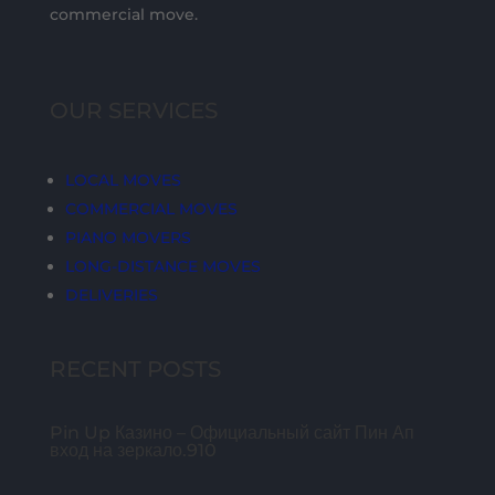
commercial move.
OUR SERVICES
LOCAL MOVES
COMMERCIAL MOVES
PIANO MOVERS
LONG-DISTANCE MOVES
DELIVERIES
RECENT POSTS
Pin Up Казино – Официальный сайт Пин Ап
вход на зеркало.910