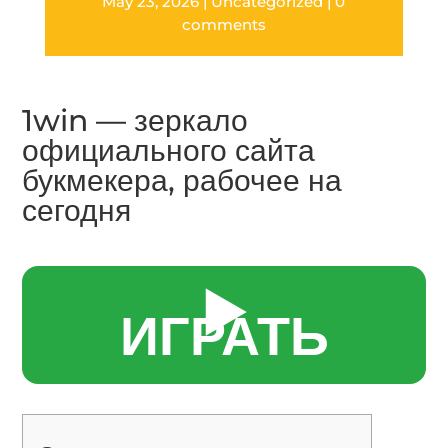
May 23, 2026
Uncategorized
0
comments
1win — зеркало
официального сайта
букмекера, рабочее на
сегодня
▶️
ИГРАТЬ