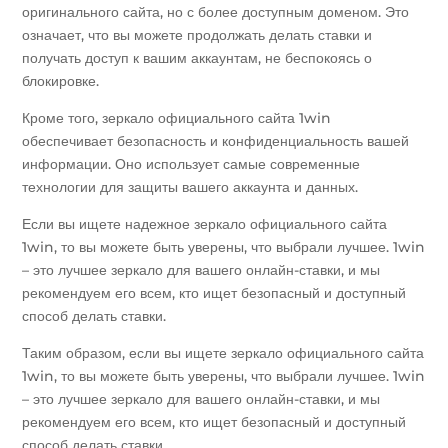
оригинального сайта, но с более доступным доменом. Это
означает, что вы можете продолжать делать ставки и
получать доступ к вашим аккаунтам, не беспокоясь о
блокировке.
Кроме того, зеркало официального сайта 1win
обеспечивает безопасность и конфиденциальность вашей
информации. Оно использует самые современные
технологии для защиты вашего аккаунта и данных.
Если вы ищете надежное зеркало официального сайта
1win, то вы можете быть уверены, что выбрали лучшее. 1win
– это лучшее зеркало для вашего онлайн-ставки, и мы
рекомендуем его всем, кто ищет безопасный и доступный
способ делать ставки.
Таким образом, если вы ищете зеркало официального сайта
1win, то вы можете быть уверены, что выбрали лучшее. 1win
– это лучшее зеркало для вашего онлайн-ставки, и мы
рекомендуем его всем, кто ищет безопасный и доступный
способ делать ставки.