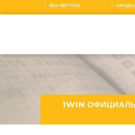
604-687-1746
info@k
1WIN ОФИЦИАЛЬ