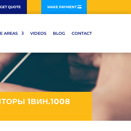
GET QUOTE
MAKE PAYMENT
E AREAS
VIDEOS
BLOG
CONTACT
ТОРЫ 1ВИН.1008