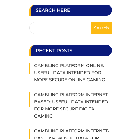
SEARCH HERE
RECENT POSTS
GAMBLING PLATFORM ONLINE:
USEFUL DATA INTENDED FOR
MORE SECURE ONLINE GAMING
GAMBLING PLATFORM INTERNET-
BASED: USEFUL DATA INTENDED
FOR MORE SECURE DIGITAL
GAMING
GAMBLING PLATFORM INTERNET-
BASED: REALISTIC DATA FOR