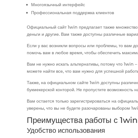
Многоязычный интерфейс
Профессиональная поддержка клиентов
Официальный сайт 1win предлагает также множество 
деньги и другие. Вам также доступны различные вариа
Если у вас возникли вопросы или проблемы, то вам 
помочь вам в любое время, чтобы обеспечить макси
Вам не нужно искать альтернативы, потому что 1win –
можете найти все, что вам нужно для успешной работ
Также, на официальном сайте 1win доступны различны
букмекерской конторой. Не пропустите возможность на
Вам остается только зарегистрироваться на официаль
уверены, что вы не будете разочарованы выбором 1wi
Преимущества работы с 1win
Удобство использования