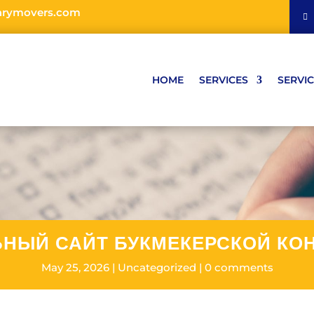
arymovers.com
HOME
SERVICES
SERVIC
НЫЙ САЙТ БУКМЕКЕРСКОЙ КОН
May 25, 2026
Uncategorized
0 comments