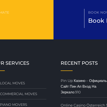
IMATE
BOOK NOW
Book 
R SERVICES
RECENT POSTS
Pin Up Казино – Официал
LOCAL MOVES
Сайт Пин Ап Вход На
Зеркало.910
COMMERCIAL MOVES
PIANO MOVERS
Online Casino Österreich 