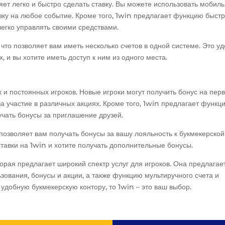
ет легко и быстро сделать ставку. Вы можете использовать мобил
вку на любое событие. Кроме того, 1win предлагает функцию быстр
легко управлять своими средствами.
что позволяет вам иметь несколько счетов в одной системе. Это уд
, и вы хотите иметь доступ к ним из одного места.
 и постоянных игроков. Новые игроки могут получить бонус на пер
за участие в различных акциях. Кроме того, 1win предлагает функц
чать бонусы за приглашение друзей.
позволяет вам получать бонусы за вашу лояльность к букмекерской
ставки на 1win и хотите получать дополнительные бонусы.
торая предлагает широкий спектр услуг для игроков. Она предлагае
ьзования, бонусы и акции, а также функцию мультиручного счета и
добную букмекерскую контору, то 1win – это ваш выбор.